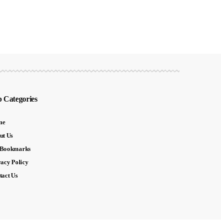
 Categories
me
ut Us
Bookmarks
vacy Policy
tact Us