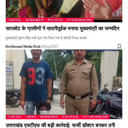
CAPITAL
DEHRADUN
POLITICS
UTTARAKHAND
सारकोट के ग्रामीणों ने सादगीपूर्वक मनाया मुख्यमंत्री का जन्मदिन
मुख्यमंत्री पुष्कर सिंह धामी द्वारा गोद लिया गया है चमोली स्थित आदर्श…
Devbhoomi Media Desk
16/Sep/2025
CAPITAL
CRIME
DEHRADUN
NATIONAL
UTTARAKHAND
उत्तराखंड एसटीएफ की बड़ी कार्रवाई: फर्जी डॉक्टर बनकर ठगी