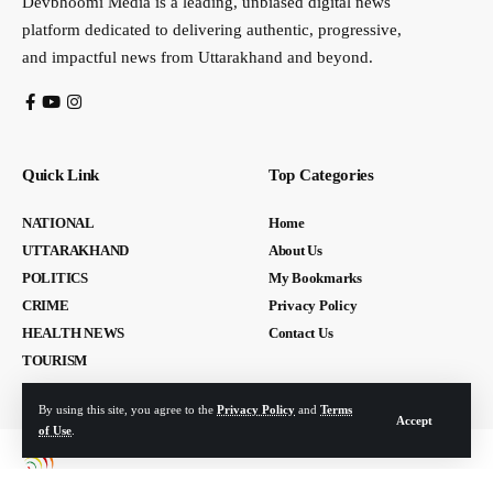
Devbhoomi Media is a leading, unbiased digital news
platform dedicated to delivering authentic, progressive,
and impactful news from Uttarakhand and beyond.
Quick Link
Top Categories
NATIONAL
Home
UTTARAKHAND
About Us
POLITICS
My Bookmarks
CRIME
Privacy Policy
HEALTH NEWS
Contact Us
TOURISM
By using this site, you agree to the
Privacy Policy
and
Terms
Accept
of Use
.