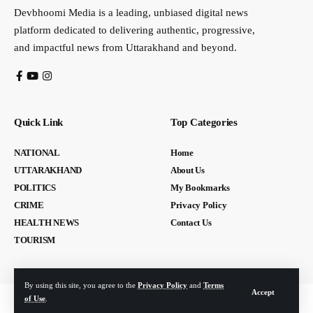
Devbhoomi Media is a leading, unbiased digital news
platform dedicated to delivering authentic, progressive,
and impactful news from Uttarakhand and beyond.
Quick Link
Top Categories
NATIONAL
Home
UTTARAKHAND
About Us
POLITICS
My Bookmarks
CRIME
Privacy Policy
HEALTH NEWS
Contact Us
TOURISM
By using this site, you agree to the
Privacy Policy
and
Terms
Accept
of Use
.