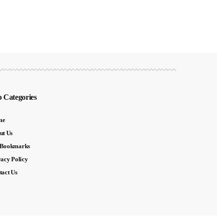
 Categories
me
ut Us
Bookmarks
vacy Policy
tact Us