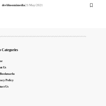
devbhoomimedia
21/May/2021
 Categories
me
ut Us
Bookmarks
vacy Policy
tact Us