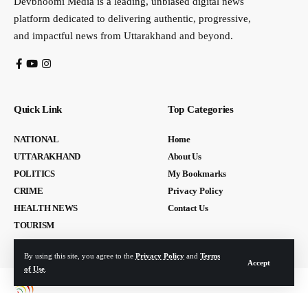
Devbhoomi Media is a leading, unbiased digital news
platform dedicated to delivering authentic, progressive,
and impactful news from Uttarakhand and beyond.
Quick Link
Top Categories
NATIONAL
Home
UTTARAKHAND
About Us
POLITICS
My Bookmarks
CRIME
Privacy Policy
HEALTH NEWS
Contact Us
TOURISM
By using this site, you agree to the
Privacy Policy
and
Terms
Accept
of Use
.