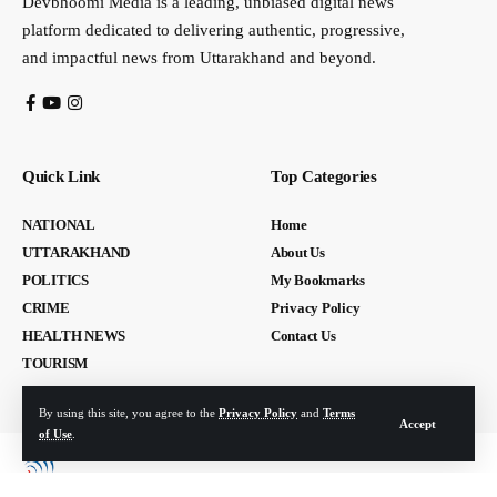
Devbhoomi Media is a leading, unbiased digital news
platform dedicated to delivering authentic, progressive,
and impactful news from Uttarakhand and beyond.
Quick Link
Top Categories
NATIONAL
Home
UTTARAKHAND
About Us
POLITICS
My Bookmarks
CRIME
Privacy Policy
HEALTH NEWS
Contact Us
TOURISM
By using this site, you agree to the
Privacy Policy
and
Terms
Accept
of Use
.