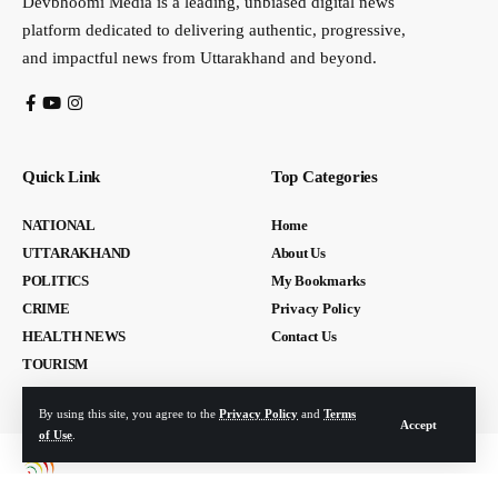
Devbhoomi Media is a leading, unbiased digital news
platform dedicated to delivering authentic, progressive,
and impactful news from Uttarakhand and beyond.
Quick Link
Top Categories
NATIONAL
Home
UTTARAKHAND
About Us
POLITICS
My Bookmarks
CRIME
Privacy Policy
HEALTH NEWS
Contact Us
TOURISM
By using this site, you agree to the
Privacy Policy
and
Terms
Accept
of Use
.