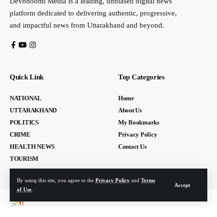
Devbhoomi Media is a leading, unbiased digital news
platform dedicated to delivering authentic, progressive,
and impactful news from Uttarakhand and beyond.
Quick Link
Top Categories
NATIONAL
Home
UTTARAKHAND
About Us
POLITICS
My Bookmarks
CRIME
Privacy Policy
HEALTH NEWS
Contact Us
TOURISM
By using this site, you agree to the
Privacy Policy
and
Terms
Accept
of Use
.