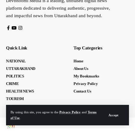
Devbhoomi Media is a leading, unbiased digital news
platform dedicated to delivering authentic, progressive,
and impactful news from Uttarakhand and beyond.
Quick Link
Top Categories
NATIONAL
Home
UTTARAKHAND
About Us
POLITICS
My Bookmarks
CRIME
Privacy Policy
HEALTH NEWS
Contact Us
TOURISM
By using this site, you agree to the
Privacy Policy
and
Terms
Accept
of Use
.