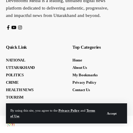
Devbhoomi Media is a leading, unbiased digital news
platform dedicated to delivering authentic, progressive,
and impactful news from Uttarakhand and beyond.
Quick Link
Top Categories
NATIONAL
Home
UTTARAKHAND
About Us
POLITICS
My Bookmarks
CRIME
Privacy Policy
HEALTH NEWS
Contact Us
TOURISM
By using this site, you agree to the
Privacy Policy
and
Terms
Accept
of Use
.