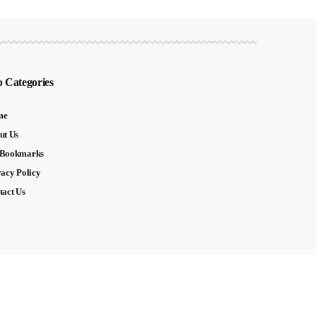
 Categories
me
ut Us
Bookmarks
vacy Policy
tact Us