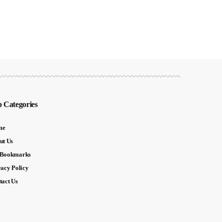
 Categories
me
ut Us
Bookmarks
vacy Policy
tact Us