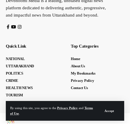
Devbhoomi Media is a leading, unbiased digital news
platform dedicated to delivering authentic, progressive,
and impactful news from Uttarakhand and beyond.
Quick Link
Top Categories
NATIONAL
Home
UTTARAKHAND
About Us
POLITICS
My Bookmarks
CRIME
Privacy Policy
HEALTH NEWS
Contact Us
TOURISM
By using this site, you agree to the
Privacy Policy
and
Terms
Accept
of Use
.