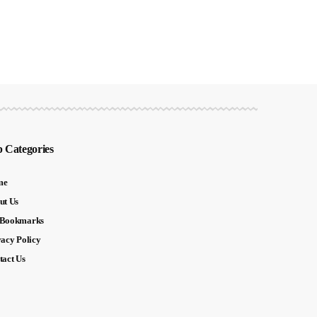
 Categories
me
ut Us
Bookmarks
vacy Policy
tact Us