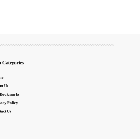
 Categories
me
ut Us
Bookmarks
vacy Policy
tact Us