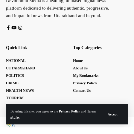
Devbhoomi Media is a leading, unbiased digital news
platform dedicated to delivering authentic, progressive,
and impactful news from Uttarakhand and beyond.
Quick Link
Top Categories
NATIONAL
Home
UTTARAKHAND
About Us
POLITICS
My Bookmarks
CRIME
Privacy Policy
HEALTH NEWS
Contact Us
TOURISM
By using this site, you agree to the
Privacy Policy
and
Terms
Accept
of Use
.