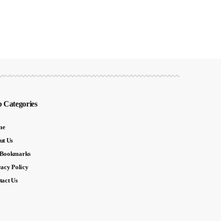
 Categories
me
ut Us
Bookmarks
vacy Policy
tact Us