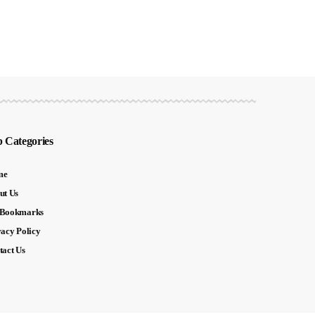
 Categories
me
ut Us
Bookmarks
vacy Policy
tact Us