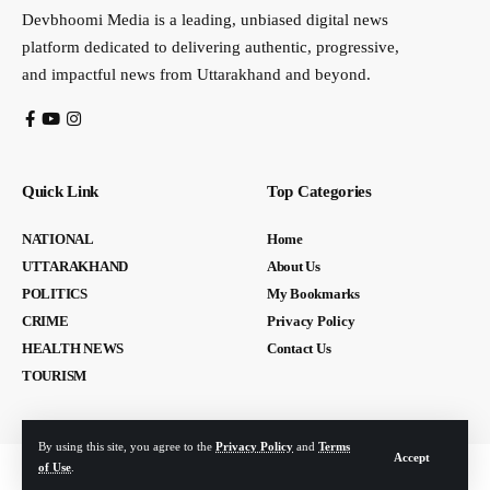
Devbhoomi Media is a leading, unbiased digital news
platform dedicated to delivering authentic, progressive,
and impactful news from Uttarakhand and beyond.
Quick Link
Top Categories
NATIONAL
Home
UTTARAKHAND
About Us
POLITICS
My Bookmarks
CRIME
Privacy Policy
HEALTH NEWS
Contact Us
TOURISM
By using this site, you agree to the
Privacy Policy
and
Terms
Accept
of Use
.