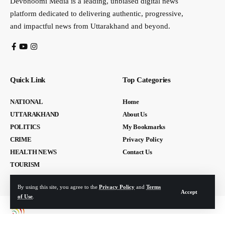
Devbhoomi Media is a leading, unbiased digital news
platform dedicated to delivering authentic, progressive,
and impactful news from Uttarakhand and beyond.
Quick Link
Top Categories
NATIONAL
Home
UTTARAKHAND
About Us
POLITICS
My Bookmarks
CRIME
Privacy Policy
HEALTH NEWS
Contact Us
TOURISM
By using this site, you agree to the
Privacy Policy
and
Terms
Accept
of Use
.