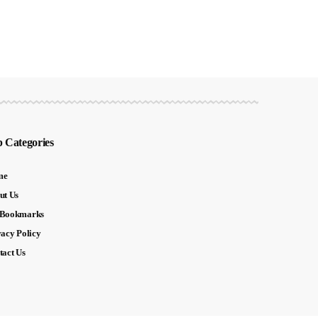
 Categories
me
ut Us
Bookmarks
vacy Policy
tact Us