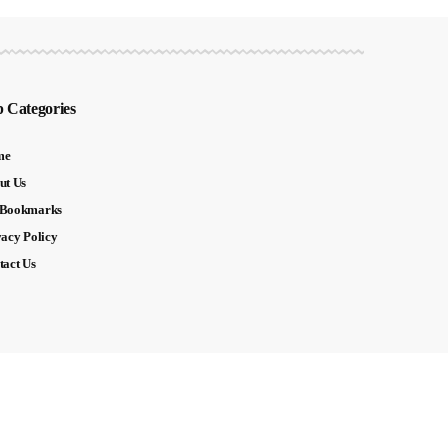
 Categories
me
ut Us
Bookmarks
vacy Policy
tact Us