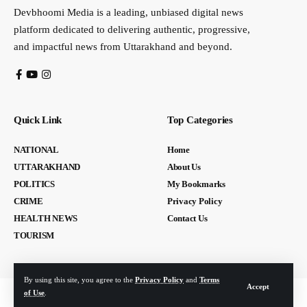
Devbhoomi Media is a leading, unbiased digital news
platform dedicated to delivering authentic, progressive,
and impactful news from Uttarakhand and beyond.
Quick Link
Top Categories
NATIONAL
Home
UTTARAKHAND
About Us
POLITICS
My Bookmarks
CRIME
Privacy Policy
HEALTH NEWS
Contact Us
TOURISM
By using this site, you agree to the
Privacy Policy
and
Terms
Accept
of Use
.