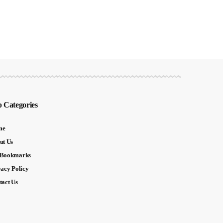
 Categories
me
ut Us
Bookmarks
vacy Policy
tact Us