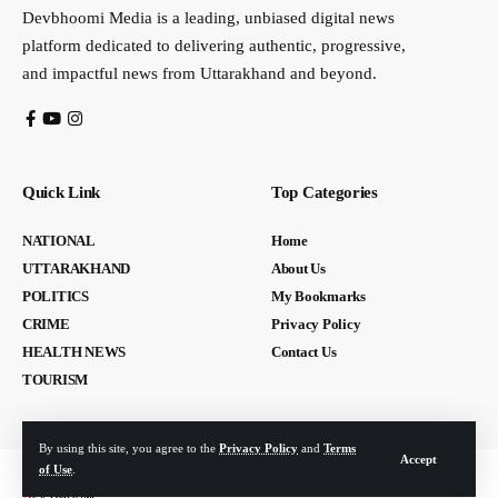
Devbhoomi Media is a leading, unbiased digital news
platform dedicated to delivering authentic, progressive,
and impactful news from Uttarakhand and beyond.
Quick Link
Top Categories
NATIONAL
Home
UTTARAKHAND
About Us
POLITICS
My Bookmarks
CRIME
Privacy Policy
HEALTH NEWS
Contact Us
TOURISM
By using this site, you agree to the
Privacy Policy
and
Terms
Accept
of Use
.