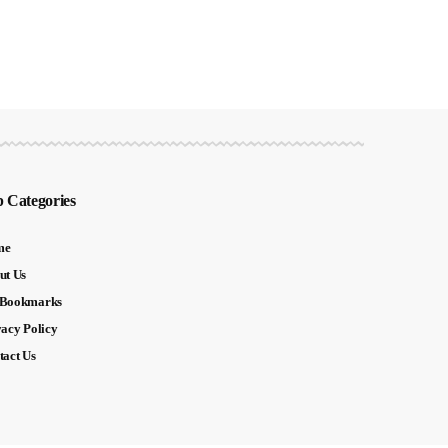
 Categories
me
ut Us
Bookmarks
vacy Policy
tact Us