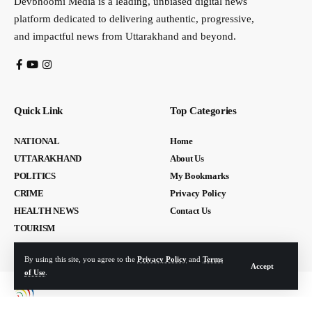
Devbhoomi Media is a leading, unbiased digital news
platform dedicated to delivering authentic, progressive,
and impactful news from Uttarakhand and beyond.
Quick Link
Top Categories
NATIONAL
Home
UTTARAKHAND
About Us
POLITICS
My Bookmarks
CRIME
Privacy Policy
HEALTH NEWS
Contact Us
TOURISM
By using this site, you agree to the
Privacy Policy
and
Terms
Accept
of Use
.