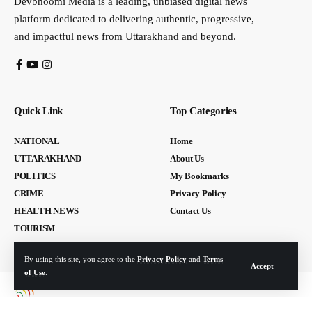
Devbhoomi Media is a leading, unbiased digital news
platform dedicated to delivering authentic, progressive,
and impactful news from Uttarakhand and beyond.
Quick Link
Top Categories
NATIONAL
Home
UTTARAKHAND
About Us
POLITICS
My Bookmarks
CRIME
Privacy Policy
HEALTH NEWS
Contact Us
TOURISM
By using this site, you agree to the
Privacy Policy
and
Terms
Accept
of Use
.