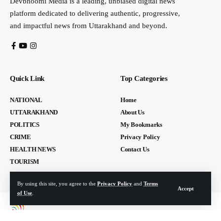
Devbhoomi Media is a leading, unbiased digital news
platform dedicated to delivering authentic, progressive,
and impactful news from Uttarakhand and beyond.
Quick Link
Top Categories
NATIONAL
Home
UTTARAKHAND
About Us
POLITICS
My Bookmarks
CRIME
Privacy Policy
HEALTH NEWS
Contact Us
TOURISM
By using this site, you agree to the
Privacy Policy
and
Terms
Accept
of Use
.