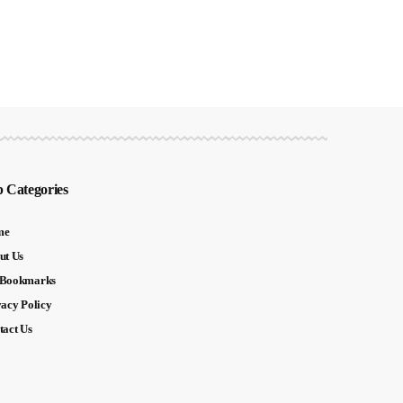
 Categories
me
ut Us
Bookmarks
vacy Policy
tact Us