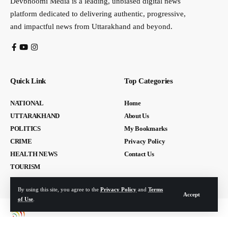
Devbhoomi Media is a leading, unbiased digital news
platform dedicated to delivering authentic, progressive,
and impactful news from Uttarakhand and beyond.
Quick Link
Top Categories
NATIONAL
Home
UTTARAKHAND
About Us
POLITICS
My Bookmarks
CRIME
Privacy Policy
HEALTH NEWS
Contact Us
TOURISM
By using this site, you agree to the
Privacy Policy
and
Terms
Accept
of Use
.