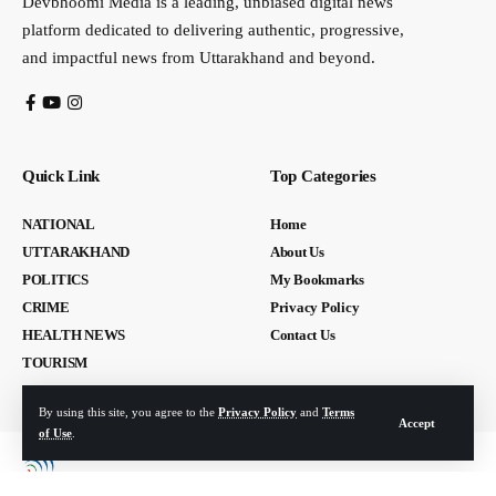
Devbhoomi Media is a leading, unbiased digital news
platform dedicated to delivering authentic, progressive,
and impactful news from Uttarakhand and beyond.
Quick Link
Top Categories
NATIONAL
Home
UTTARAKHAND
About Us
POLITICS
My Bookmarks
CRIME
Privacy Policy
HEALTH NEWS
Contact Us
TOURISM
By using this site, you agree to the
Privacy Policy
and
Terms
Accept
of Use
.