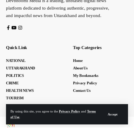
Devbhoomi Media is a leading, unbiased digital news
platform dedicated to delivering authentic, progressive,
and impactful news from Uttarakhand and beyond.
Quick Link
Top Categories
NATIONAL
Home
UTTARAKHAND
About Us
POLITICS
My Bookmarks
CRIME
Privacy Policy
HEALTH NEWS
Contact Us
TOURISM
By using this site, you agree to the
Privacy Policy
and
Terms
Accept
of Use
.