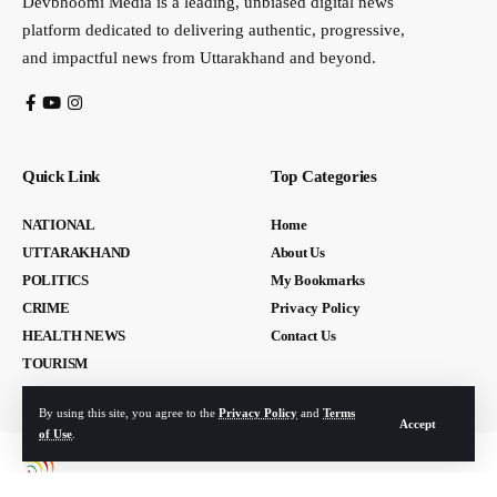
Devbhoomi Media is a leading, unbiased digital news
platform dedicated to delivering authentic, progressive,
and impactful news from Uttarakhand and beyond.
Quick Link
Top Categories
NATIONAL
Home
UTTARAKHAND
About Us
POLITICS
My Bookmarks
CRIME
Privacy Policy
HEALTH NEWS
Contact Us
TOURISM
By using this site, you agree to the
Privacy Policy
and
Terms
Accept
of Use
.