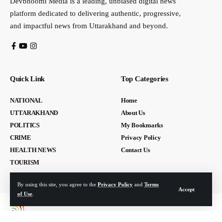
Devbhoomi Media is a leading, unbiased digital news
platform dedicated to delivering authentic, progressive,
and impactful news from Uttarakhand and beyond.
Quick Link
Top Categories
NATIONAL
Home
UTTARAKHAND
About Us
POLITICS
My Bookmarks
CRIME
Privacy Policy
HEALTH NEWS
Contact Us
TOURISM
By using this site, you agree to the
Privacy Policy
and
Terms
Accept
of Use
.