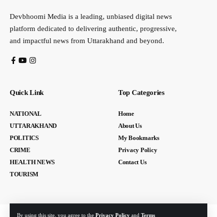
Devbhoomi Media is a leading, unbiased digital news
platform dedicated to delivering authentic, progressive,
and impactful news from Uttarakhand and beyond.
Quick Link
Top Categories
NATIONAL
Home
UTTARAKHAND
About Us
POLITICS
My Bookmarks
CRIME
Privacy Policy
HEALTH NEWS
Contact Us
TOURISM
By using this site, you agree to the
Privacy Policy
and
Terms