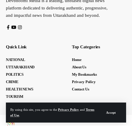
Devbhoomi Media is a leading, unbiased digital news
platform dedicated to delivering authentic, progressive,
and impactful news from Uttarakhand and beyond.
Quick Link
Top Categories
NATIONAL
Home
UTTARAKHAND
About Us
POLITICS
My Bookmarks
CRIME
Privacy Policy
HEALTH NEWS
Contact Us
TOURISM
By using this site, you agree to the
Privacy Policy
and
Terms
Accept
of Use
.