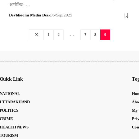
आयोजित …
Devbhoomi Media Desk
05/Sep/2025
1
2
…
7
8
9
Quick Link
Top
NATIONAL
Ho
UTTARAKHAND
Abo
POLITICS
My 
CRIME
Pri
HEALTH NEWS
Con
TOURISM