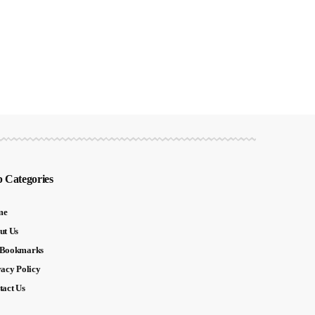
 Categories
me
ut Us
Bookmarks
vacy Policy
tact Us