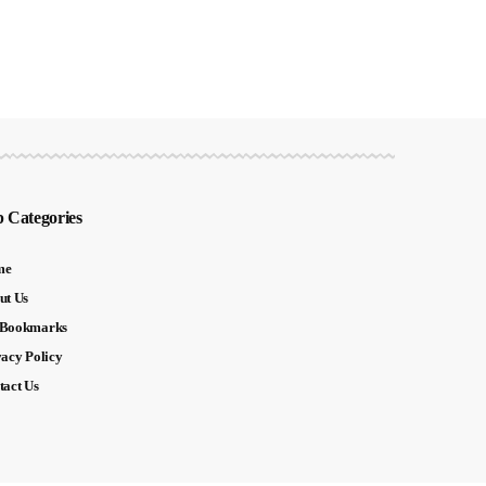
 Categories
me
ut Us
Bookmarks
vacy Policy
tact Us