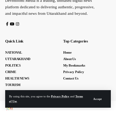
Devbhoomi Media is a leading, unbiased digital news
platform dedicated to delivering authentic, progressive,
and impactful news from Uttarakhand and beyond.
Quick Link
Top Categories
NATIONAL
Home
UTTARAKHAND
About Us
POLITICS
My Bookmarks
CRIME
Privacy Policy
HEALTH NEWS
Contact Us
TOURISM
By using this site, you agree to the
Privacy Policy
and
Terms
Accept
of Use
.