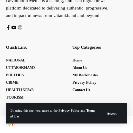
Devbhoomi Media is a leading, unbiased digital news
platform dedicated to delivering authentic, progressive,
and impactful news from Uttarakhand and beyond.
Quick Link
Top Categories
NATIONAL
Home
UTTARAKHAND
About Us
POLITICS
My Bookmarks
CRIME
Privacy Policy
HEALTH NEWS
Contact Us
TOURISM
By using this site, you agree to the
Privacy Policy
and
Terms
Accept
of Use
.