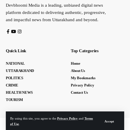
Devbhoomi Media is a leading, unbiased digital news
platform dedicated to delivering authentic, progressive,
and impactful news from Uttarakhand and beyond.
Quick Link
Top Categories
NATIONAL
Home
UTTARAKHAND
About Us
POLITICS
My Bookmarks
CRIME
Privacy Policy
HEALTH NEWS
Contact Us
TOURISM
By using this site, you agree to the
Privacy Policy
and
Terms
Accept
of Use
.