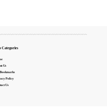
 Categories
me
ut Us
Bookmarks
vacy Policy
tact Us