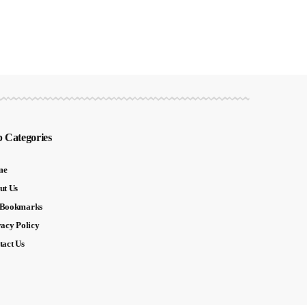
 Categories
me
ut Us
Bookmarks
vacy Policy
tact Us