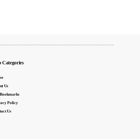
 Categories
me
ut Us
Bookmarks
vacy Policy
tact Us