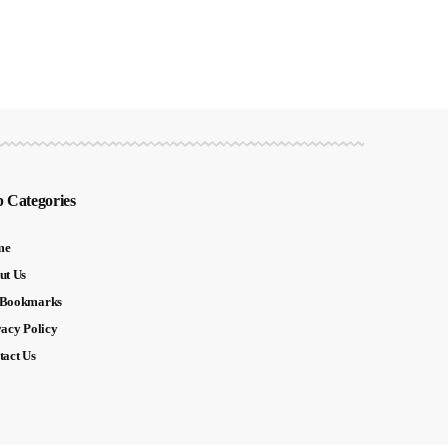
 Categories
me
ut Us
Bookmarks
vacy Policy
tact Us