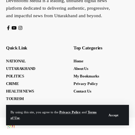
Devbhoomi Media is a leading, unbiased digital news
platform dedicated to delivering authentic, progressive,
and impactful news from Uttarakhand and beyond.
Quick Link
Top Categories
NATIONAL
Home
UTTARAKHAND
About Us
POLITICS
My Bookmarks
CRIME
Privacy Policy
HEALTH NEWS
Contact Us
TOURISM
By using this site, you agree to the
Privacy Policy
and
Terms
Accept
of Use
.