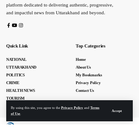
platform dedicated to delivering authentic, progressive,
and impactful news from Uttarakhand and beyond.
Quick Link
Top Categories
NATIONAL
Home
UTTARAKHAND
About Us
POLITICS
My Bookmarks
CRIME
Privacy Policy
HEALTH NEWS
Contact Us
TOURISM
By using this site, you agree to the
Privacy Policy
and
Terms
Accept
of Use
.